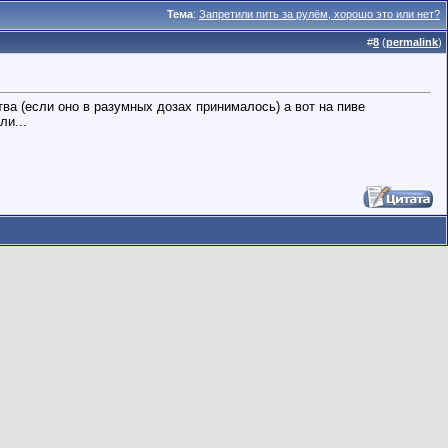
Тема
:
Запретили пить за рулëм, хорошо это или нет?
#
8
(
permalink
)
а (если оно в разумных дозах принималось) а вот на пиве
ли...