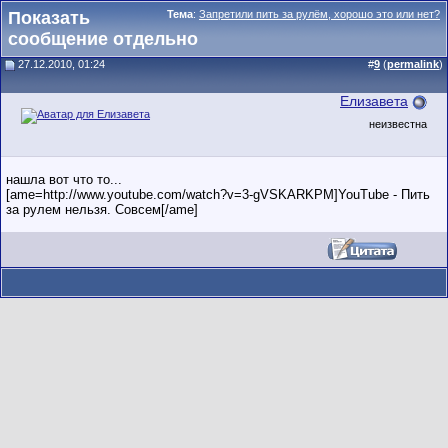
Показать
Тема
:
Запретили пить за рулëм, хорошо это или нет?
сообщение отдельно
27.12.2010, 01:24
#
9
(
permalink
)
Елизавета
неизвестна
нашла вот что то...
[ame=http://www.youtube.com/watch?v=3-gVSKARKPM]YouTube - Пить
за рулем нельзя. Совсем[/ame]