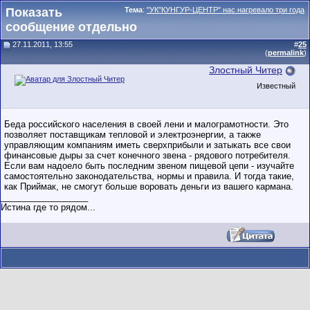
Показать
Тема
:
"УК"КУНГУР-ЦЕНТР" нас нагревало три года
сообщение отдельно
27.11.2011, 13:55
#
25
(
permalink
)
Злостный Читер
Известный
Беда российского населения в своей лени и малограмотности. Это
позволяет поставщикам тепловой и электроэнергии, а также
управляющим компаниям иметь сверхприбыли и затыкать все свои
финансовые дыры за счет конечного звена - рядового потребителя.
Если вам надоело быть последним звеном пищевой цепи - изучайте
самостоятельно законодательства, нормы и правила. И тогда такие,
как Приймак, не смогут больше воровать деньги из вашего кармана.
__________________
Истина где то рядом...