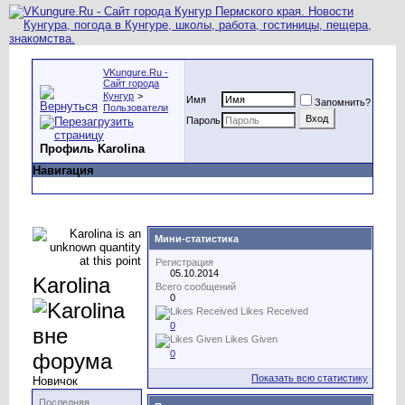
VKungure.Ru -
Сайт города
Кунгур
>
Имя
Запомнить?
Пользователи
Пароль
Профиль Karolina
Навигация
Мини-статистика
Регистрация
05.10.2014
Karolina
Всего сообщений
0
Likes Received
0
Likes Given
0
Показать всю статистику
Новичок
Последняя