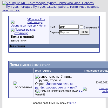
VKungure.Ru -
Сайт города
Кунгур
>
Метки
Имя
Запомнить?
Пароль
Темы с меткой
запретили
Навигация
Темы с меткой
запретили
Тема / Автор
Последнее сооб
23.03.20
Опрос:
Запретили пить за
о
рулëм, хорошо это или нет?
(
1
2
)
Vanek59
Часовой пояс GMT +5, время:
06:47
.