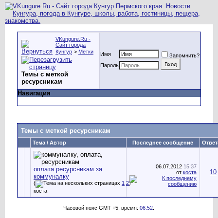
VKungure.Ru -
Сайт города
Кунгур
>
Метки
Имя
Запомнить?
Пароль
Темы с меткой
ресурсникам
Навигация
Темы с меткой
ресурсникам
Тема / Автор
Последнее сообщение
Ответ
06.07.2012
15:37
оплата ресурсникам за
10
от
коста
коммуналку
(
1
2
)
коста
Часовой пояс GMT +5, время:
06:52
.