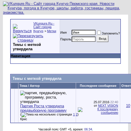
VKungure.Ru -
Сайт города
Кунгур
>
Метки
Имя
Запомнить?
Пароль
Темы с меткой
утвердила
Навигация
Темы с меткой
утвердила
Тема / Автор
Последнее сообщение
Ответ
25.07.2016
22:40
10
Партия Роста утвердила
от
NEXT VISION
предвыборную программу
(
1
2
)
Крис
Часовой пояс GMT +5, время:
06:34
.