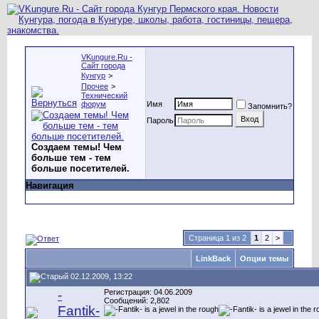
VKungure.Ru -
Сайт города
Кунгур
>
Прочее
>
Технический
форум
Имя
Запомнить?
Пароль
Создаем темы! Чем
больше тем - тем
больше посетителей.
Навигация
Страница 1 из 2
1
2
>
LinkBack
Опции темы
02.12.2009, 13:22
-
Регистрация: 04.06.2009
Сообщений: 2,802
Fantik-