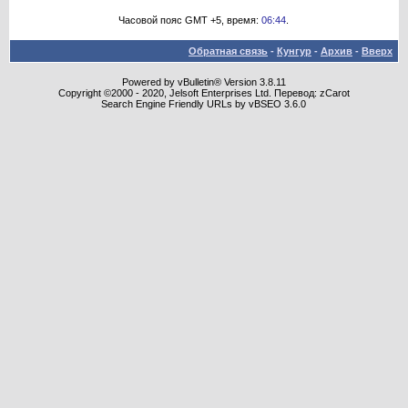
Часовой пояс GMT +5, время:
06:44
.
Обратная связь
-
Кунгур
-
Архив
-
Вверх
Powered by vBulletin® Version 3.8.11
Copyright ©2000 - 2020, Jelsoft Enterprises Ltd. Перевод: zCarot
Search Engine Friendly URLs by vBSEO 3.6.0