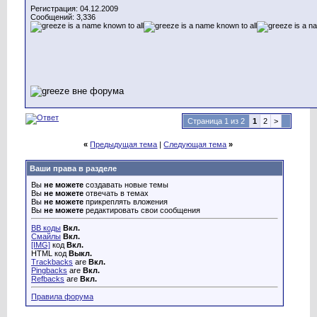
Регистрация: 04.12.2009
Сообщений: 3,336
Страница 1 из 2
1
2
>
«
Предыдущая тема
|
Следующая тема
»
Ваши права в разделе
Вы
не можете
создавать новые темы
Вы
не можете
отвечать в темах
Вы
не можете
прикреплять вложения
Вы
не можете
редактировать свои сообщения
BB коды
Вкл.
Смайлы
Вкл.
[IMG]
код
Вкл.
HTML код
Выкл.
Trackbacks
are
Вкл.
Pingbacks
are
Вкл.
Refbacks
are
Вкл.
Правила форума