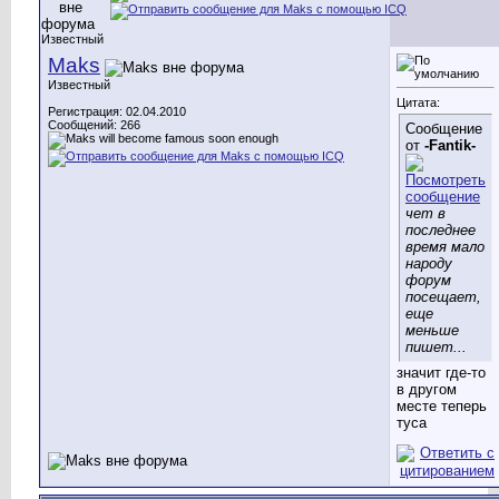
Известный
Maks
Известный
Цитата:
Регистрация: 02.04.2010
Сообщений: 266
Сообщение
от
-Fantik-
чет в
последнее
время мало
народу
форум
посещает,
еще
меньше
пишет...
значит где-то
в другом
месте теперь
туса