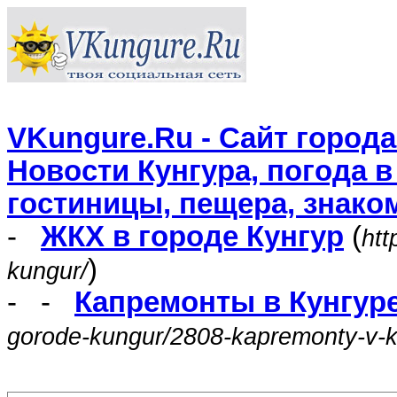
VKungure.Ru - Сайт города
Новости Кунгура, погода в
гостиницы, пещера, знако
-
ЖКХ в городе Кунгур
(
htt
)
kungur/
- -
Капремонты в Кунгуре
gorode-kungur/2808-kapremonty-v-k