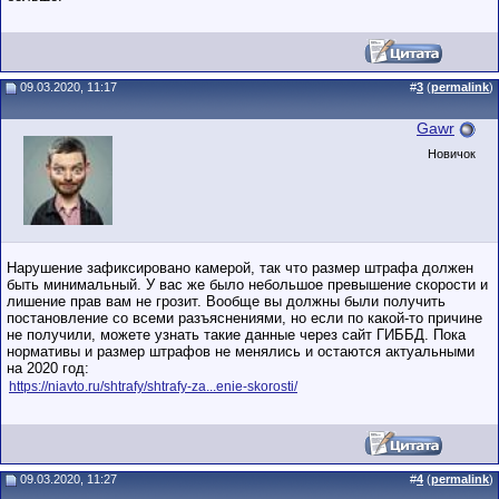
09.03.2020, 11:17
#
3
(
permalink
)
Gawr
Новичок
Нарушение зафиксировано камерой, так что размер штрафа должен
быть минимальный. У вас же было небольшое превышение скорости и
лишение прав вам не грозит. Вообще вы должны были получить
постановление со всеми разъяснениями, но если по какой-то причине
не получили, можете узнать такие данные через сайт ГИББД. Пока
нормативы и размер штрафов не менялись и остаются актуальными
на 2020 год:
https://niavto.ru/shtrafy/shtrafy-za...enie-skorosti/
09.03.2020, 11:27
#
4
(
permalink
)