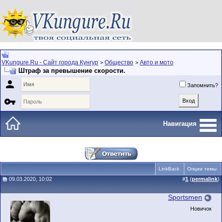
VKungure.Ru - Сайт города Кунгур
Общество
Авто и мото
>
>
Штраф за превышение скорости.

Запомнить?

Навигация
LinkBack
Опции темы
09.03.2020, 10:02
#
1
(
permalink
)
Sportsmen
Новичок