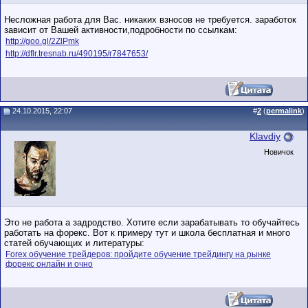
Несложная работа для Вас. никаких взносов не требуется. заработок
зависит от Вашей активности,подробности по ссылкам:
http://goo.gl/2ZlPmk
http://dflr.tresnab.ru/490195/r7847653/
24.10.2015, 22:07
#
2
(
permalink
)
Klavdiy
Новичок
Это не работа а задродство. Хотите если зарабатывать то обучайтесь
работать на форекс. Вот к примеру тут и школа бесплатная и много
статей обучающих и литературы:
Forex обучение трейдеров: пройдите обучение трейдингу на рынке
форекс онлайн и очно