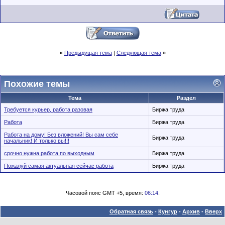
«
Предыдущая тема
|
Следующая тема
»
Похожие темы
Тема
Раздел
Требуется курьер, работа разовая
Биржа труда
Работа
Биржа труда
Работа на дому! Без вложений! Вы сам себе
Биржа труда
начальник! И только вы!!!
срочно нужна работа по выходным
Биржа труда
Пожалуй самая актуальная сейчас работа
Биржа труда
Часовой пояс GMT +5, время:
06:14
.
Обратная связь
-
Кунгур
-
Архив
-
Вверх