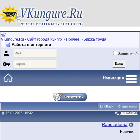
VKungure.Ru - Сайт города Кунгур
Прочее
Биржа труда
>
>
Работа в интернете

Запомнить?

Навигация
LinkBack
Опции темы
16.01.2015, 16:32
#
1
(
permalink
)
Rabotadoma
Новичок