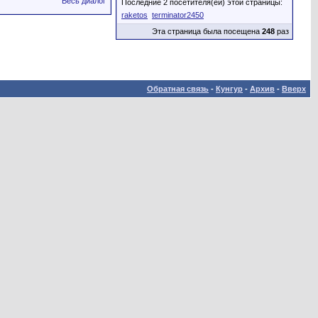
Весь диалог
Последние 2 посетителя(ей) этой страницы:
raketos
terminator2450
Эта страница была посещена
248
раз
Обратная связь
-
Кунгур
-
Архив
-
Вверх