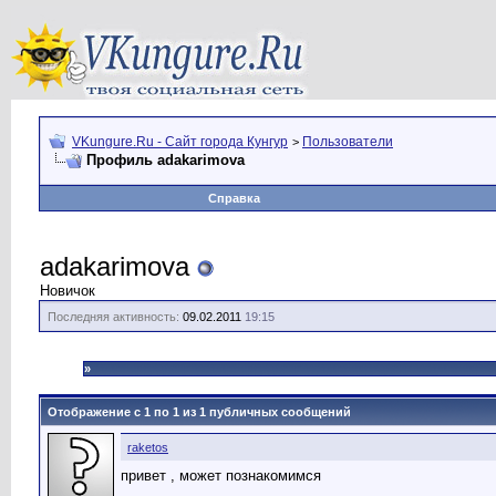
VKungure.Ru - Сайт города Кунгур
Пользователи
>
Профиль adakarimova
Справка
adakarimova
Новичок
Последняя активность:
09.02.2011
19:15
»
Отображение с 1 по
1
из
1
публичных сообщений
raketos
привет , может познакомимся