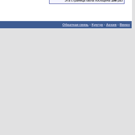
Эта страница была посещена
106
раз
Обратная связь
-
Кунгур
-
Архив
-
Вверх