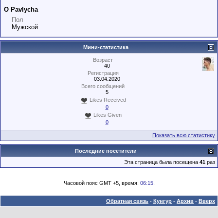
О Pavlycha
Пол
Мужской
Мини-статистика
Возраст
40
Регистрация
03.04.2020
Всего сообщений
5
Likes Received
0
Likes Given
0
Показать всю статистику
Последние посетители
Эта страница была посещена
41
раз
Часовой пояс GMT +5, время:
06:15
.
Обратная связь
-
Кунгур
-
Архив
-
Вверх