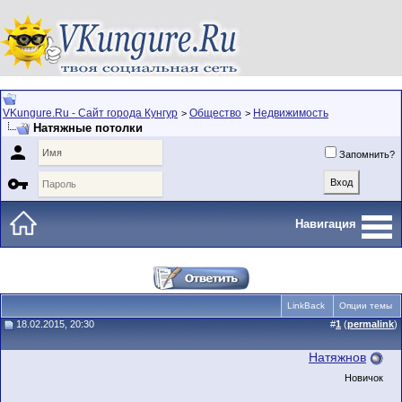
VKungure.Ru - Сайт города Кунгур
Общество
Недвижимость
>
>
Натяжные потолки

Запомнить?

Навигация
LinkBack
Опции темы
18.02.2015, 20:30
#
1
(
permalink
)
Натяжнов
Новичок