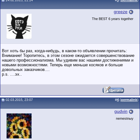
24.02.2015, 21:14
#
3
(
permalink
)
greeze
The BEST 6 years together
Вот хоть бы раз, когда-нибудь, в каком-то объявлении прочитать:
Внимание! Торопитесь, в этом сезоне ожидается совершенствование
нашего профессионализма. Мы удивим вас нашими достижениями и
новыми возможностями. Теперь еще меньше косяков и больше
довольных заказчиков....
p.s. ....эх..
02.03.2015, 23:07
#
4
(
permalink
)
gudvin
nemestnыy