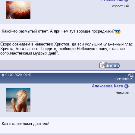
Известный
Какой-то размытый ответ. А при чем тут вообще посредники?
__________________
Скоро совнидем в невестник Христов, да вси услышим блаженный глас
Христа, Бога нашего: Придите, любящие Небесную славу, ставшие
сопричастниками мудрых дев!".
01.02.2020, 00:41
#
12
(
permalink
)
Алексеева Катя
Новичок
Как эта реклама достала!