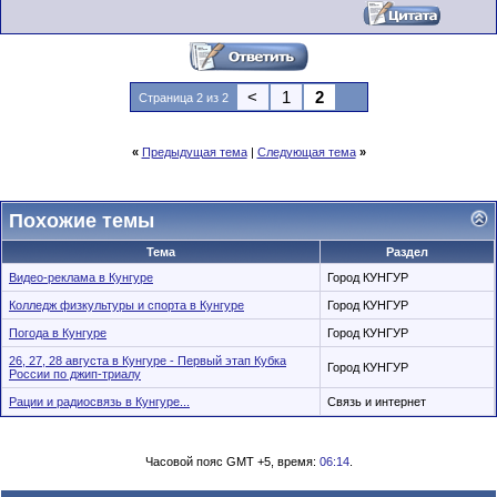
<
1
2
Страница 2 из 2
«
Предыдущая тема
|
Следующая тема
»
Похожие темы
Тема
Раздел
Видео-реклама в Кунгуре
Город КУНГУР
Колледж физкультуры и спорта в Кунгуре
Город КУНГУР
Погода в Кунгуре
Город КУНГУР
26, 27, 28 августа в Кунгуре - Первый этап Кубка
Город КУНГУР
России по джип-триалу
Рации и радиосвязь в Кунгуре...
Связь и интернет
Часовой пояс GMT +5, время:
06:14
.