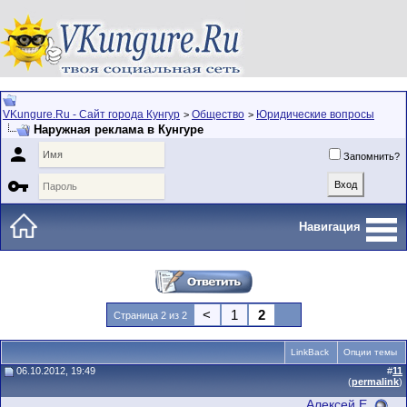
VKungure.Ru - Сайт города Кунгур
Общество
Юридические вопросы
>
>
Наружная реклама в Кунгуре

Запомнить?

Навигация
<
1
2
Страница 2 из 2
LinkBack
Опции темы
06.10.2012, 19:49
#
11
(
permalink
)
Алексей Е.