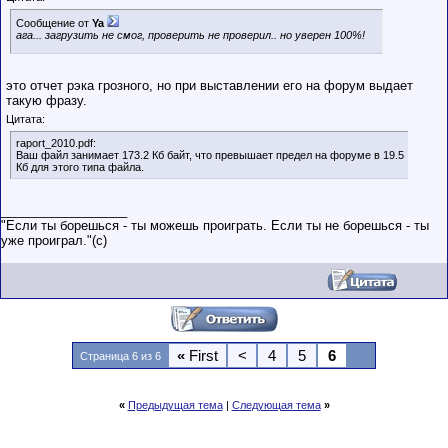
Сообщение от
Ya
ага... загрузить не смог, проверить не проверил.. но уверен 100%!
это отчет рэка грозного, но при выставлении его на форум выдает
такую фразу.
Цитата:
raport_2010.pdf:
Ваш файл занимает 173.2 Кб байт, что превышает предел на форуме в 19.5
Кб для этого типа файла.
__________________
"Если ты борешься - ты можешь проиграть. Если ты не борешься - ты
уже проиграл."(c)
«
First
<
4
5
6
Страница 6 из 6
«
Предыдущая тема
|
Следующая тема
»