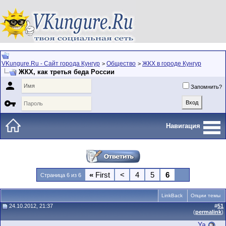
VKungure.Ru - Сайт города Кунгур
Общество
ЖКХ в городе Кунгур
>
>
ЖКХ, как третья беда России

Запомнить?

Навигация
«
First
<
4
5
6
Страница 6 из 6
LinkBack
Опции темы
24.10.2012, 21:37
#
51
(
permalink
)
Ya