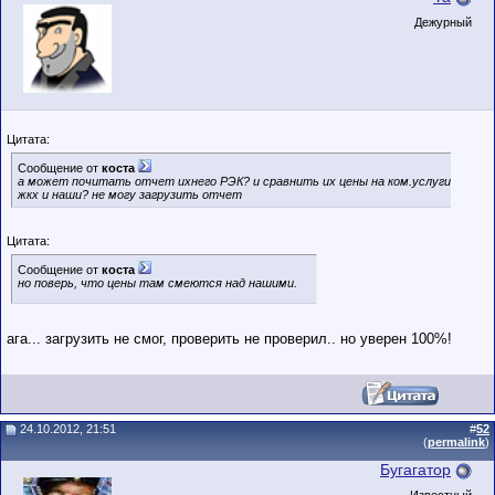
Дежурный
Цитата:
Сообщение от
коста
а может почитать отчет ихнего РЭК? и сравнить их цены на ком.услуги
жкх и наши? не могу загрузить отчет
Цитата:
Сообщение от
коста
но поверь, что цены там смеются над нашими.
ага... загрузить не смог, проверить не проверил.. но уверен 100%!
24.10.2012, 21:51
#
52
(
permalink
)
Бугагатор