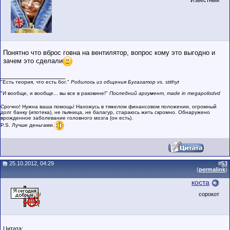
Известный
Понятно что вброс говна на вентилятор, вопрос кому это выгодно и
зачем это сделали
__________________
"Есть теория, что есть бог."
Родилось из общения Бугагатор vs. stithyt
"И вообще, и вообще... вы все в раковине!"
Последний аргумент, made in megapolisdvd
Срочно! Нужна ваша помощь! Нахожусь в тяжелом финансовом положении, огромный
долг банку (ипотека), не пьяница, не балагур, стараюсь жить скромно. Обнаружено
врожденное заболевание головного мозга (он есть).
P.S. Лучше деньгами.
25.10.2012, 04:29
#
53
(
permalink
)
коста
сорокот
Цитата: