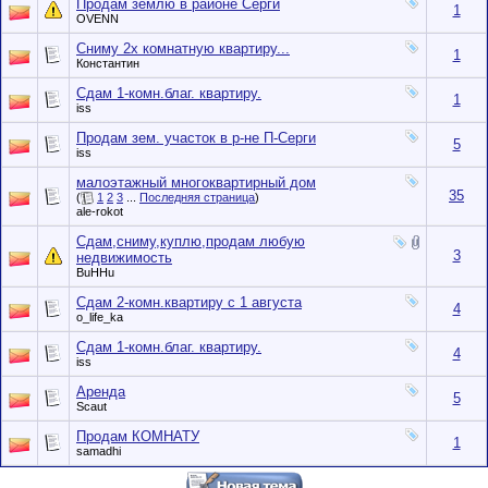
Продам землю в районе Серги
1
OVENN
Сниму 2х комнатную квартиру...
1
Константин
Сдам 1-комн.благ. квартиру.
1
iss
Продам зем. участок в р-не П-Серги
5
iss
малоэтажный многоквартирный дом
35
(
1
2
3
...
Последняя страница
)
ale-rokot
Сдам,сниму,куплю,продам любую
3
недвижимость
BuHHu
Сдам 2-комн.квартиру с 1 августа
4
o_life_ka
Сдам 1-комн.благ. квартиру.
4
iss
Аренда
5
Scaut
Продам КОМНАТУ
1
samadhi