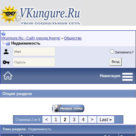
VKungure.Ru - Сайт города Кунгур
Общество
>
Недвижимость

Запомнить?

Навигация
Опции раздела
<
1
2
3
4
>
Last
»
Страница 2 из 9
Темы раздела
: Недвижимость