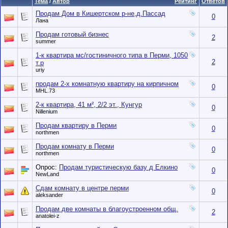
Тема
/
Автор
Рейтинг
Ответов
Продам Дом в Кишертском р-не,д.Пассад
0
Лана
Продам готовый бизнес
2
summer
1-к квартира мс/гостиничного типа в Перми, 1050
2
т.р
uriy
продам 2-х комнатную квартиру на кирпичном
0
MHL.73
2-к квартира, 41 м², 2/2 эт., Кунгур
0
Nillenium
Продам квартиру в Перми
0
northmen
Продам комнату в Перми
0
northmen
Опрос:
Продам туристическую базу д Елкино
0
NewLand
Сдам комнату в центре перми
0
aleksander
Продам две комнаты в благоустроенном общ.
2
anatolei-z