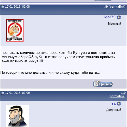
17.01.2015, 01:08
#
9
(
permalink
)
igor79
Местный
посчитать количество школяров хотя бы Кунгура и помножить на
минимум сбора(45 руб) - в итоге получаем охуительную прибыль
ежемесячно из нихуя!!!!
__________________
Не говори что мне делать , и я не скажу куда тебе идти....
17.01.2015, 01:09
#
10
(
permalink
)
Ya
Дежурный