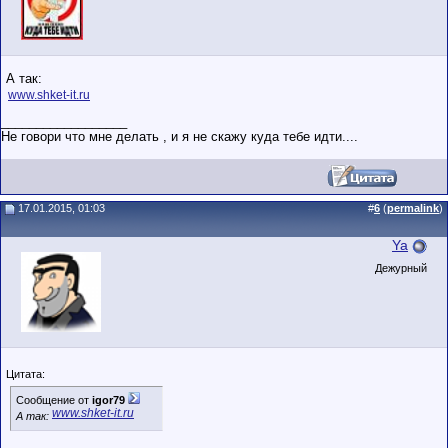
А так:
www.shket-it.ru
__________________
Не говори что мне делать , и я не скажу куда тебе идти....
17.01.2015, 01:03
#
6
(
permalink
)
Ya
Дежурный
Цитата:
Сообщение от
igor79
www.shket-it.ru
А так: