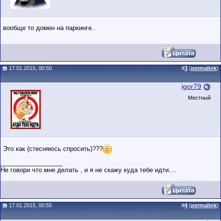
вообще то домен на паркинге..
17.01.2015, 00:50
#
3
(
permalink
)
igor79
Местный
Это как (стесняюсь спросить)???
__________________
Не говори что мне делать , и я не скажу куда тебе идти....
17.01.2015, 00:55
#
4
(
permalink
)