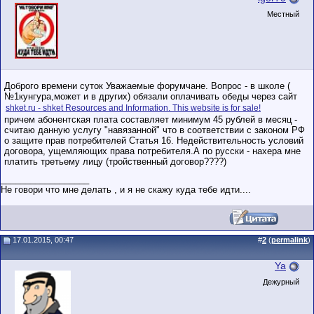
Местный
Доброго времени суток Уважаемые форумчане. Вопрос - в школе (
№1кунгура,может и в других) обязали оплачивать обеды через сайт
shket.ru - shket Resources and Information. This website is for sale!
причем абонентская плата составляет минимум 45 рублей в месяц -
считаю данную услугу "навязанной" что в соответствии с законом РФ
о защите прав потребителей Статья 16. Недействительность условий
договора, ущемляющих права потребителя.А по русски - нахера мне
платить третьему лицу (тройственный договор????)
__________________
Не говори что мне делать , и я не скажу куда тебе идти....
17.01.2015, 00:47
#
2
(
permalink
)
Ya
Дежурный