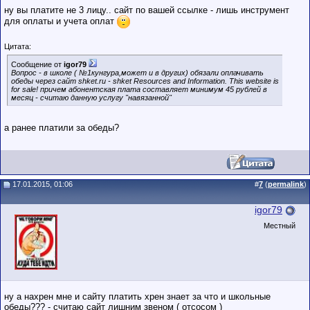
ну вы платите не 3 лицу.. сайт по вашей ссылке - лишь инструмент
для оплаты и учета оплат
Цитата:
Сообщение от
igor79
Вопрос - в школе ( №1кунгура,может и в других) обязали оплачивать
обеды через сайт shket.ru - shket Resources and Information. This website is
for sale! причем абонентская плата составляет минимум 45 рублей в
месяц - считаю данную услугу "навязанной"
а ранее платили за обеды?
17.01.2015, 01:06
#
7
(
permalink
)
igor79
Местный
ну а нахрен мне и сайту платить хрен знает за что и школьные
обеды??? - считаю сайт лишним звеном ( отсосом )