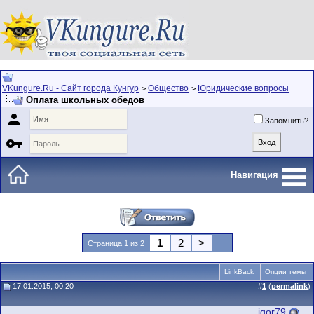
VKungure.Ru - Сайт города Кунгур
Общество
Юридические вопросы
>
>
Оплата школьных обедов

Запомнить?

Навигация
1
2
>
Страница 1 из 2
LinkBack
Опции темы
17.01.2015, 00:20
#
1
(
permalink
)
igor79