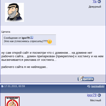
Ya
Дежурный
Цитата:
Сообщение от
igor79
Это как (стесняюсь спросить)???
ну сам открой сайт и посмотри что с доменом... на домене нет
рабочего сайта... домен припаркован (прикреплен) к хостингу и на нем
высвечивается реклама от хостинга...
рабочего сайта я не наблюдаю..
17.01.2015, 00:59
#
5
(
permalink
)
igor79
Местный