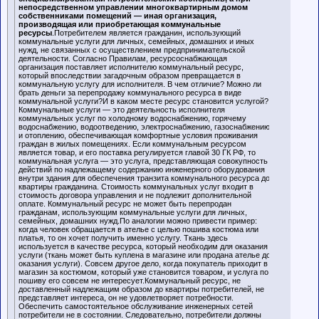
непосредственном управлении многоквартирным домом
собственниками помещений — иная организация,
производящая или приобретающая коммунальные
ресурсы
.Потребителем является гражданин, использующий
коммунальные услуги для личных, семейных, домашних и иных
нужд, не связанных с осуществлением предпринимательской
деятельности. Согласно Правилам, ресурсоснабжающая
организация поставляет исполнителю коммунальный ресурс,
который впоследствии загадочным образом превращается в
коммунальную услугу для исполнителя. В чем отличие? Можно ли
брать деньги за перепродажу коммунального ресурса в виде
коммунальной услуги?И в каком месте ресурс становится услугой?
Коммунальные услуги — это деятельность исполнителя
коммунальных услуг по холодному водоснабжению, горячему
водоснабжению, водоотведению, электроснабжению, газоснабжению
и отоплению, обеспечивающая комфортные условия проживания
граждан в жилых помещениях. Если коммунальным ресурсом
является товар, и его поставка регулируется главой 30 ГК РФ, то
коммунальная услуга — это услуга, представляющая совокупность
действий по надлежащему содержанию инженерного оборудования
внутри здания для обеспечения транзита коммунального ресурса до
квартиры гражданина. Стоимость коммунальных услуг входит в
стоимость договора управления и не подлежит дополнительной
оплате. Коммунальный ресурс не может быть перепродан
гражданам, использующим коммунальные услуги для личных,
семейных, домашних нужд.По аналогии можно привести пример:
когда человек обращается в ателье с целью пошива костюма или
платья, то он хочет получить именно услугу. Ткань здесь
используется в качестве ресурса, который необходим для оказания
услуги (ткань может быть куплена в магазине или продана ателье до
оказания услуги). Совсем другое дело, когда покупатель приходит в
магазин за костюмом, который уже становится товаром, и услуга по
пошиву его совсем не интересует.Коммунальный ресурс, не
доставленный надлежащим образом до квартиры потребителей, не
представляет интереса, он не удовлетворяет потребности.
Обеспечить самостоятельное обслуживание инженерных сетей
потребители не в состоянии. Следовательно, потребители должны