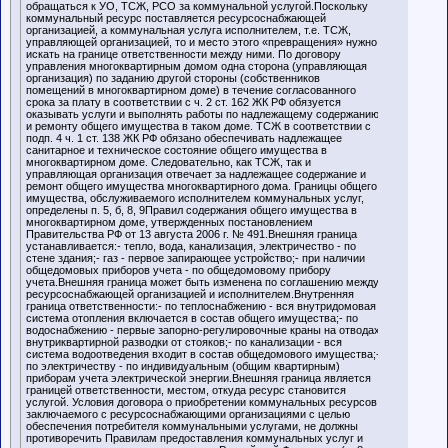
обращаться к УО, ТСЖ, РСО за коммунальной услугой.Поскольку
коммунальный ресурс поставляется ресурсоснабжающей
организацией, а коммунальная услуга исполнителем, т.е. ТСЖ,
управляющей организацией, то и место этого «превращения» нужно
искать на границе ответственности между ними. По договору
управления многоквартирным домом одна сторона (управляющая
организация) по заданию другой стороны (собственников
помещений в многоквартирном доме) в течение согласованного
срока за плату в соответствии с ч. 2 ст. 162 ЖК РФ обязуется
оказывать услуги и выполнять работы по надлежащему содержанию
и ремонту общего имущества в таком доме. ТСЖ в соответствии с
подп. 4 ч. 1 ст. 138 ЖК РФ обязано обеспечивать надлежащее
санитарное и техническое состояние общего имущества в
многоквартирном доме. Следовательно, как ТСЖ, так и
управляющая организация отвечает за надлежащее содержание и
ремонт общего имущества многоквартирного дома. Границы общего
имущества, обслуживаемого исполнителем коммунальных услуг,
определены п. 5, б, 8, 9Правил содержания общего имущества в
многоквартирном доме, утвержденных постановлением
Правительства РФ от 13 августа 2006 г. № 491.Внешняя граница
устанавливается:- тепло, вода, канализация, электричество - по
стене здания;- газ - первое запирающее устройство;- при наличии
общедомовых приборов учета - по общедомовому прибору
учета.Внешняя граница может быть изменена по соглашению между
ресурсоснабжающей организацией и исполнителем.Внутренняя
граница ответственности:- по теплоснабжению - вся внутридомовая
система отопления включается в состав общего имущества;- по
водоснабжению - первые запорно-регулировочные краны на отводах
внутриквартирной разводки от стояков;- по канализации - вся
система водоотведения входит в состав общедомового имущества;-
по электричеству - по индивидуальным (общим квартирным)
приборам учета электрической энергии.Внешняя граница является
границей ответственности, местом, откуда ресурс становится
услугой. Условия договора о приобретении коммунальных ресурсов,
заключаемого с ресурсоснабжающими организациями с целью
обеспечения потребителя коммунальными услугами, не должны
противоречить Правилам предоставления коммунальных услуг и