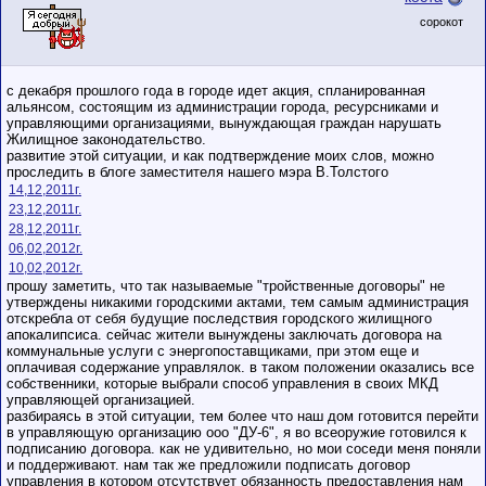
сорокот
с декабря прошлого года в городе идет акция, спланированная
альянсом, состоящим из администрации города, ресурсниками и
управляющими организациями, вынуждающая граждан нарушать
Жилищное законодательство.
развитие этой ситуации, и как подтверждение моих слов, можно
проследить в блоге заместителя нашего мэра В.Толстого
14,12,2011г.
23,12,2011г.
28,12,2011г.
06,02,2012г.
10,02,2012г.
прошу заметить, что так называемые "тройственные договоры" не
утверждены никакими городскими актами, тем самым администрация
отскребла от себя будущие последствия городского жилищного
апокалипсиса. сейчас жители вынуждены заключать договора на
коммунальные услуги с энергопоставщиками, при этом еще и
оплачивая содержание управлялок. в таком положении оказались все
собственники, которые выбрали способ управления в своих МКД
управляющей организацией.
разбираясь в этой ситуации, тем более что наш дом готовится перейти
в управляющую организацию ооо "ДУ-6", я во всеоружие готовился к
подписанию договора. как не удивительно, но мои соседи меня поняли
и поддерживают. нам так же предложили подписать договор
управления в котором отсутствует обязанность предоставления нам