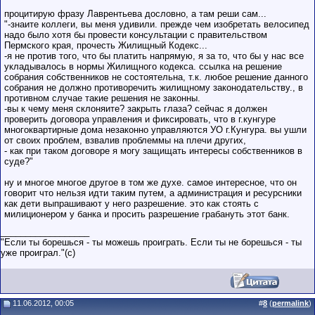
процитирую фразу Лаврентьева дословно, а там реши сам...
"-знаите коллеги, вы меня удивили. прежде чем изобретать велосипед
надо было хотя бы провести консультации с правительством
Пермского края, прочесть Жилищный Кодекс...
-я не против того, что бы платить напрямую, я за то, что бы у нас все
укладывалось в нормы Жилищного кодекса. ссылка на решение
собрания собственников не состоятельна, т.к. любое решение данного
собрания не должно противоречить жилищному законодательству., в
противном случае такие решения не законны.
-вы к чему меня склоняите? закрыть глаза? сейчас я должен
проверить договора управления и фиксировать, что в г.кунгуре
многоквартирные дома незаконно управляются УО г.Кунгура. вы ушли
от своих проблем, взвалив проблеммы на плечи других,
- как при таком договоре я могу защищать интересы собственников в
суде?"
ну и многое многое другое в том же духе. самое интересное, что он
говорит что нельзя идти таким путем, а администрация и ресурсники
как дети выпрашивают у него разрешение. это как стоять с
милиционером у банка и просить разрешение грабануть этот банк.
__________________
"Если ты борешься - ты можешь проиграть. Если ты не борешься - ты
уже проиграл."(c)
11.06.2012, 00:05
#
8
(
permalink
)