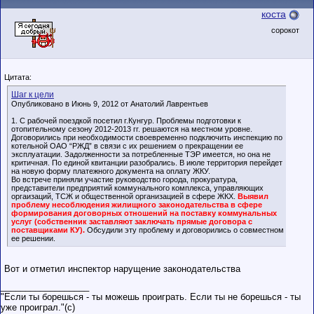
коста
сорокот
Цитата:
Шаг к цели
Опубликовано в Июнь 9, 2012 от Анатолий Лаврентьев
1. С рабочей поездкой посетил г.Кунгур. Проблемы подготовки к
отопительному сезону 2012-2013 гг. решаются на местном уровне.
Договорились при необходимости своевременно подключить инспекцию по
котельной ОАО “РЖД” в связи с их решением о прекращении ее
эксплуатации. Задолженности за потребленные ТЭР имеется, но она не
критичная. По единой квитанции разобрались. В июле территория перейдет
на новую форму платежного документа на оплату ЖКУ.
Во встрече приняли участие руководство города, прокуратура,
представители предприятий коммунального комплекса, управляющих
оргаизаций, ТСЖ и общественной организацией в сфере ЖКХ.
Выявил
проблему несоблюдения жилищного законодательства в сфере
формирования договорных отношений на поставку коммунальных
услуг (собственник заставляют заключать прямые договора с
поставщиками КУ).
Обсудили эту проблему и договорились о совместном
ее решении.
Вот и отметил инспектор нарущение законодательства
__________________
"Если ты борешься - ты можешь проиграть. Если ты не борешься - ты
уже проиграл."(c)