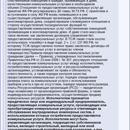
собственников помещений и граждан, проживающих в доме,
качественными коммунальными услугами в необходимом
объеме.Отношения по предоставлению коммунальных услуг до
принятия ЖК РФ регулировались §6 главы 30 ГК РФ. С принятием и
вступлением в силу ЖК РФ вновь появившиеся и уже
существующие управляющие организации, обслуживающие
многоквартирные дома, скорректировали сложившиеся отношения в
сторону осуществления посреднических функций по
предоставлению коммунальных услуг собственникам помещений,
проживающим в многоквартирном доме. И даже стало массовым
такое явление, как заключение договоров управления без
предоставления коммунальных услуг. В ТСЖ также стали охотно
использовать «лазейку» в виде подп. 2 ч. 1 ст. 137 ЖК РФ, по
которому ТСЖ предоставлено полное право заключать договоры об
оказании коммунальных услуг в интересах членов
товарищества.Правила предоставления коммунальных услуг
гражданам (далее — Правила), утвержденных постановлением
Правительства РФ от 23 мая 2006 г. № 307, регулируют отношения
по предоставлению коммунальных услуг между исполнителями,
потребителями коммунальных услуг и ресурсоснабжающими
организациями, устанавливают их права и обязанности,
ответственность, а также порядок контроля качества
предоставления коммунальных услуг, порядок определения
размера платы за коммунальные услуги с использованием
приборов учета и при их отсутствии, порядок перерасчета размера
платы.Ресурсоснабжающая организация (РСО) — юридическое
лицо независимо от организационно-правовой формы, а также
индивидуальный предприниматель, осуществляющие продажу
коммунальных ресурсов.
Исполнителем признается
юридическое лицо или индивидуальный предприниматель,
предоставляющие коммунальные услуги, производящие или
приобретающие коммунальные ресурсы и отвечающие за
обслуживание внутридомовых инженерных систем, с
использованием которых потребителю предоставляются
коммунальные услуги. Исполнителем могут быть
управляющая организация, товарищество собственников
жилья, жилищно-строительный, жилищный или иной
специализированный потребительский кооператив, а при