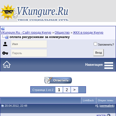
VKungure.Ru - Сайт города Кунгур
Общество
ЖКХ в городе Кунгур
>
>
оплата ресурсникам за коммуналку

Запомнить?

Навигация
1
2
>
Страница 1 из 2
LinkBack
Опции темы
20.04.2012, 22:48
#
1
(
permalink
)
коста