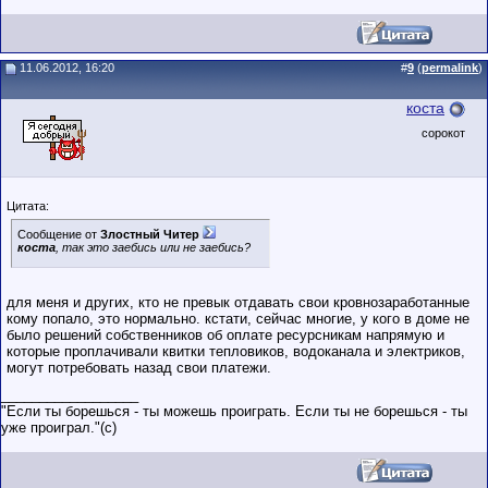
11.06.2012, 16:20
#
9
(
permalink
)
коста
сорокот
Цитата:
Сообщение от
Злостный Читер
коста
, так это заебись или не заебись?
для меня и других, кто не превык отдавать свои кровнозаработанные
кому попало, это нормально. кстати, сейчас многие, у кого в доме не
было решений собственников об оплате ресурсникам напрямую и
которые проплачивали квитки тепловиков, водоканала и электриков,
могут потребовать назад свои платежи.
__________________
"Если ты борешься - ты можешь проиграть. Если ты не борешься - ты
уже проиграл."(c)