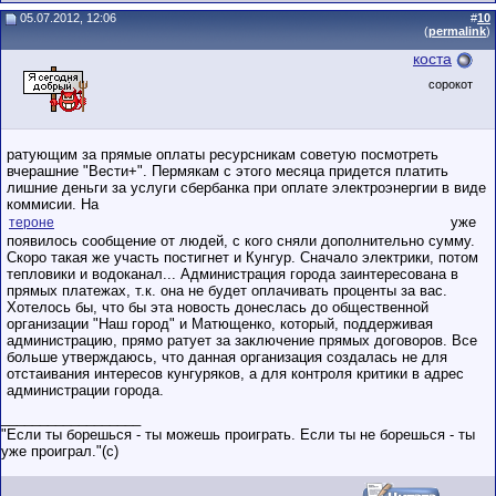
05.07.2012, 12:06
#
10
(
permalink
)
коста
сорокот
ратующим за прямые оплаты ресурсникам советую посмотреть
вчерашние "Вести+". Пермякам с этого месяца придется платить
лишние деньги за услуги сбербанка при оплате электроэнергии в виде
коммисии. На
уже
тероне
появилось сообщение от людей, с кого сняли дополнительно сумму.
Скоро такая же участь постигнет и Кунгур. Сначало электрики, потом
тепловики и водоканал... Администрация города заинтересована в
прямых платежах, т.к. она не будет оплачивать проценты за вас.
Хотелось бы, что бы эта новость донеслась до общественной
организации "Наш город" и Матющенко, который, поддерживая
администрацию, прямо ратует за заключение прямых договоров. Все
больше утверждаюсь, что данная организация создалась не для
отстаивания интересов кунгуряков, а для контроля критики в адрес
администрации города.
__________________
"Если ты борешься - ты можешь проиграть. Если ты не борешься - ты
уже проиграл."(c)