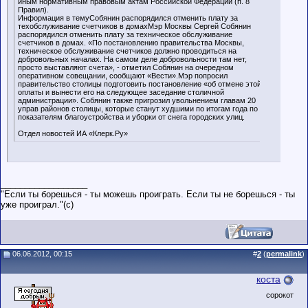
иным нормативным правовым актам Российской Федерации (п. 8
Правил).
Информация в темуСобянин распорядился отменить плату за
техобслуживание счетчиков в домахМэр Москвы Сергей Собянин
распорядился отменить плату за техническое обслуживание
счетчиков в домах. «По постановлению правительства Москвы,
техническое обслуживание счетчиков должно проводиться на
добровольных началах. На самом деле добровольности там нет,
просто выставляют счета», - отметил Собянин на очередном
оперативном совещании, сообщают «Вести».Мэр попросил
правительство столицы подготовить постановление «об отмене этой
оплаты и вынести его на следующее заседание столичной
администрации». Собянин также пригрозил увольнением главам 20
управ районов столицы, которые станут худшими по итогам года по
показателям благоустройства и уборки от снега городских улиц.
Отдел новостей ИА «Клерк.Ру»
__________________
"Если ты борешься - ты можешь проиграть. Если ты не борешься - ты
уже проиграл."(c)
06.06.2012, 00:15
#
2
(
permalink
)
коста
сорокот