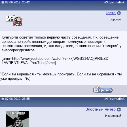
07.06.2012, 23:42
#
3
(
permalink
)
коста
сорокот
Кунгур-тв осветил только первую часть совещания, т.к. освещение
вопроса по тройственным договорам неминуемо приведет к
неплатежам населения, и, как следствие, возникновения "гемороя" у
энергоресурсников .
[ame=http://www.youtube.com/watch?v=kxjWGB314AQ]PRIEZD
LAVRENTbEVA - YouTube[/ame]
__________________
"Если ты борешься - ты можешь проиграть. Если ты не борешься - ты
уже проиграл."(c)
07.06.2012, 23:55
#
4
(
permalink
)
Злостный Читер
Известный