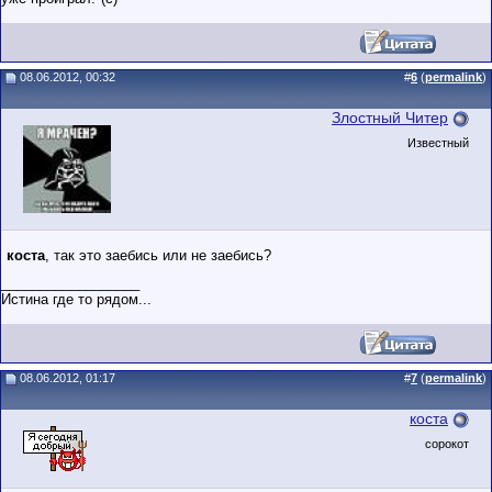
08.06.2012, 00:32
#
6
(
permalink
)
Злостный Читер
Известный
коста
, так это заебись или не заебись?
__________________
Истина где то рядом...
08.06.2012, 01:17
#
7
(
permalink
)
коста
сорокот