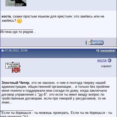
коста
, скажи простым языком для крестъян: это заебись или не
заебись?
__________________
Истина где то рядом...
07.06.2012, 23:56
#
5
(
permalink
)
коста
сорокот
Злостный Читер
, это не законно. о чем я полгода твержу нашей
администрации, общественной организации... и только без проблем
меня поняли и поддержали мои соседи по дому, когда заключали
договор управления с "ду-6". это если ты имел ввиду вопрос по
тройственным договорам. если про геморой у ресурсников, то не
знаю...
__________________
"Если ты борешься - ты можешь проиграть. Если ты не борешься - ты
уже проиграл."(c)