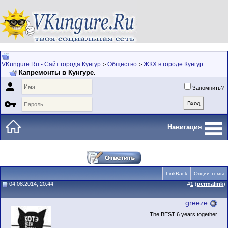
VKungure.Ru - Сайт города Кунгур
Общество
ЖКХ в городе Кунгур
>
>
Капремонты в Кунгуре.

Запомнить?

Навигация
LinkBack
Опции темы
04.08.2014, 20:44
#
1
(
permalink
)
greeze
The BEST 6 years together