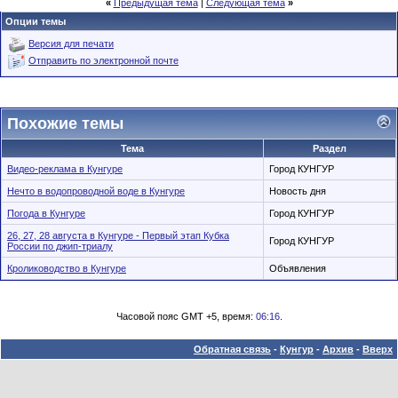
«
Предыдущая тема
|
Следующая тема
»
Опции темы
Версия для печати
Отправить по электронной почте
Похожие темы
Тема
Раздел
Видео-реклама в Кунгуре
Город КУНГУР
Нечто в водопроводной воде в Кунгуре
Новость дня
Погода в Кунгуре
Город КУНГУР
26, 27, 28 августа в Кунгуре - Первый этап Кубка
Город КУНГУР
России по джип-триалу
Кролиководство в Кунгуре
Объявления
Часовой пояс GMT +5, время:
06:16
.
Обратная связь
-
Кунгур
-
Архив
-
Вверх