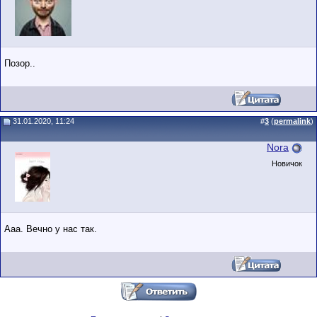
Позор..
31.01.2020, 11:24
#
3
(
permalink
)
Nora
Новичок
Ааа. Вечно у нас так.