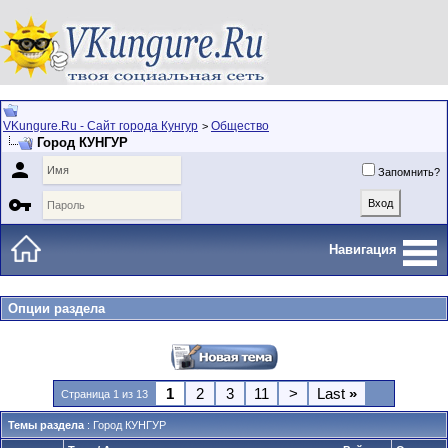
VKungure.Ru - Сайт города Кунгур
Общество
>
Город КУНГУР

Запомнить?

Навигация
Опции раздела
1
2
3
11
>
Last
»
Страница 1 из 13
Темы раздела
: Город КУНГУР