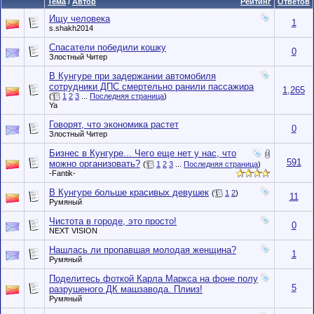
Тема
/
Автор
Рейтинг
Ответов
Ищу человека
1
s.shakh2014
Спасатели победили кошку
0
Злостный Читер
В Кунгуре при задержании автомобиля
сотрудники ДПС смертельно ранили пассажира
1,265
(
1
2
3
...
Последняя страница
)
Ya
Говорят, что экономика растет
0
Злостный Читер
Бизнес в Кунгуре... Чего еще нет у нас, что
591
можно организовать?
(
1
2
3
...
Последняя страница
)
-Fantik-
В Кунгуре больше красивых девушек
(
1
2
)
11
Румяный
Чистота в городе, это просто!
0
NEXT VISION
Нашлась ли пропавшая молодая женщина?
1
Румяный
Поделитесь фоткой Карла Маркса на фоне полу
5
разрушеного ДК машзавода. Плииз!
Румяный