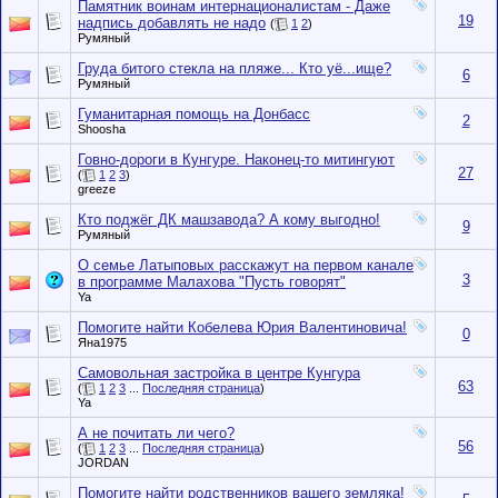
Памятник воинам интернационалистам - Даже
19
надпись добавлять не надо
(
1
2
)
Румяный
Груда битого стекла на пляже... Кто уё...ище?
6
Румяный
Гуманитарная помощь на Донбасс
2
Shoosha
Говно-дороги в Кунгуре. Наконец-то митингуют
27
(
1
2
3
)
greeze
Кто поджёг ДК машзавода? А кому выгодно!
9
Румяный
О семье Латыповых расскажут на первом канале
3
в программе Малахова "Пусть говорят"
Ya
Помогите найти Кобелева Юрия Валентиновича!
0
Яна1975
Самовольная застройка в центре Кунгура
63
(
1
2
3
...
Последняя страница
)
Ya
А не почитать ли чего?
56
(
1
2
3
...
Последняя страница
)
JORDAN
Помогите найти родственников вашего земляка!