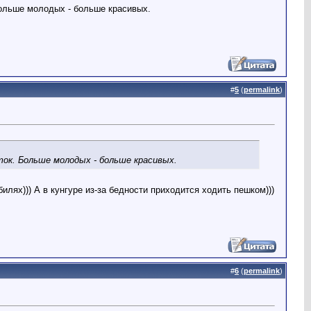
Больше молодых - больше красивых.
#
5
(
permalink
)
ток. Больше молодых - больше красивых.
илях))) А в кунгуре из-за бедности приходится ходить пешком)))
#
6
(
permalink
)