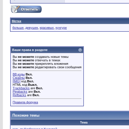
Метки
больше
,
девушек
,
красивых
,
кунгуре
Ваши права в разделе
Вы
не можете
создавать новые темы
Вы
не можете
отвечать в темах
Вы
не можете
прикреплять вложения
Вы
не можете
редактировать свои сообщения
BB коды
Вкл.
Смайлы
Вкл.
[IMG]
код
Вкл.
HTML код
Выкл.
Trackbacks
are
Вкл.
Pingbacks
are
Вкл.
Refbacks
are
Вкл.
Правила форума
Похожие темы
Тема