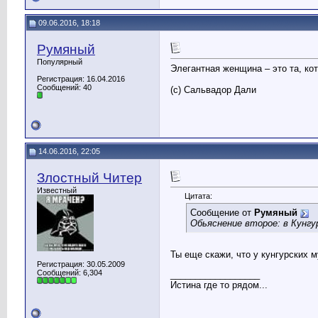
09.06.2016, 18:18
Румяный
Популярный
Элегантная женщина – это та, ко
Регистрация: 16.04.2016
Сообщений: 40
(с) Сальвадор Дали
14.06.2016, 22:05
Злостный Читер
Известный
Цитата:
Сообщение от
Румяный
Обьяснение второе: в Кунгур
Ты еще скажи, что у кунгурских 
Регистрация: 30.05.2009
Сообщений: 6,304
__________________
Истина где то рядом...