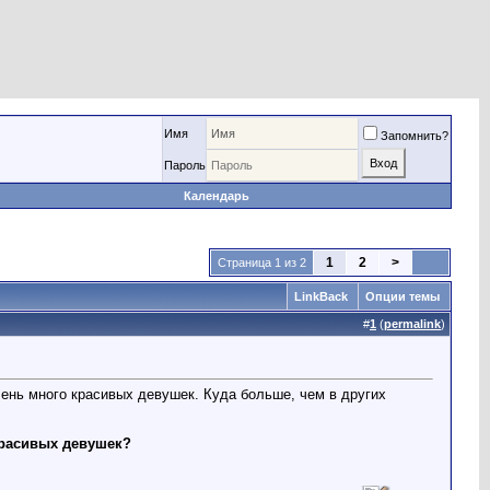
Имя
Запомнить?
Пароль
Календарь
1
2
>
Страница 1 из 2
LinkBack
Опции темы
#
1
(
permalink
)
чень много красивых девушек. Куда больше, чем в других
красивых девушек?