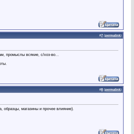
#
7
(
permalink
)
м, промыслы всякие, с/хоз-во...
оты.
#
8
(
permalink
)
, образцы, магазины и прочее влияние).