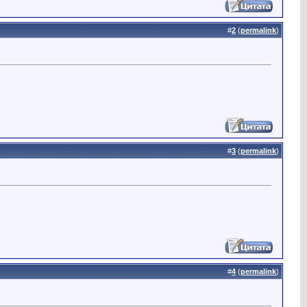
#
2
(
permalink
)
#
3
(
permalink
)
#
4
(
permalink
)