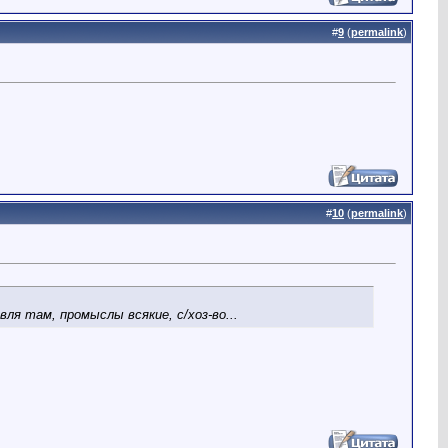
#
9
(
permalink
)
#
10
(
permalink
)
вля там, промыслы всякие, с/хоз-во...