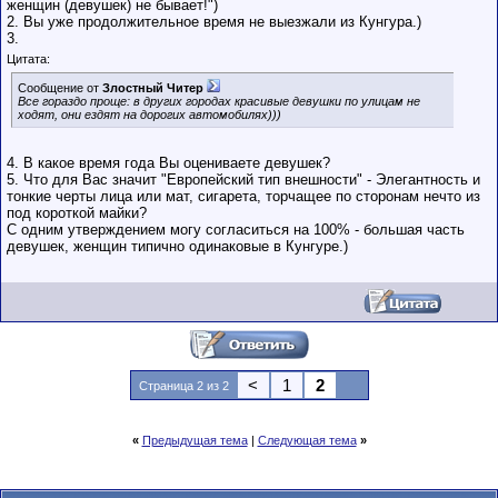
женщин (девушек) не бывает!")
2. Вы уже продолжительное время не выезжали из Кунгура.)
3.
Цитата:
Сообщение от
Злостный Читер
Все гораздо проще: в других городах красивые девушки по улицам не
ходят, они ездят на дорогих автомобилях)))
4. В какое время года Вы оцениваете девушек?
5. Что для Вас значит "Европейский тип внешности" - Элегантность и
тонкие черты лица или мат, сигарета, торчащее по сторонам нечто из
под короткой майки?
С одним утверждением могу согласиться на 100% - большая часть
девушек, женщин типично одинаковые в Кунгуре.)
<
1
2
Страница 2 из 2
«
Предыдущая тема
|
Следующая тема
»