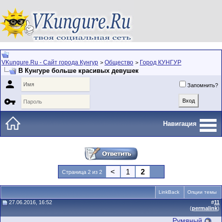
VKungure.Ru - Сайт города Кунгур
Общество
Город КУНГУР
>
>
В Кунгуре больше красивых девушек

Запомнить?

Навигация
<
1
2
Страница 2 из 2
LinkBack
Опции темы
27.06.2016, 16:52
#
11
(
permalink
)
Румяный